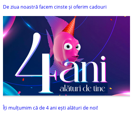
De ziua noastră facem cinste și oferim cadouri
Îți mulțumim că de 4 ani ești alături de noi!