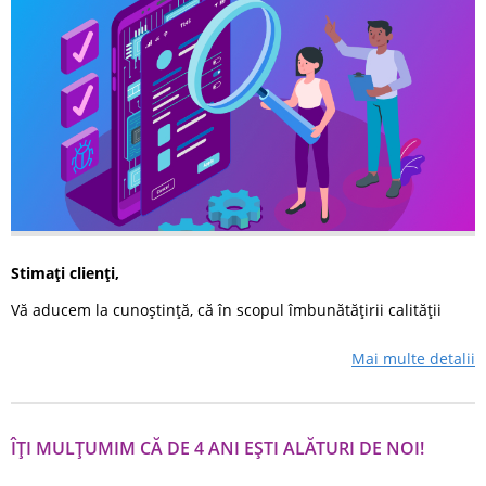
Stimaţi clienţi,
Vă aducem la cunoştinţă, că în scopul îmbunătăţirii calităţii
serviciilor prestate, vor avea loc lucrări de mentenanţă tehnică.
Pe data de 26 noiembrie 2022, între orele 24:00 - 03:00 site-
Mai multe detalii
ul clickpay.md va fi...
ÎȚI MULȚUMIM CĂ DE 4 ANI EȘTI ALĂTURI DE NOI!