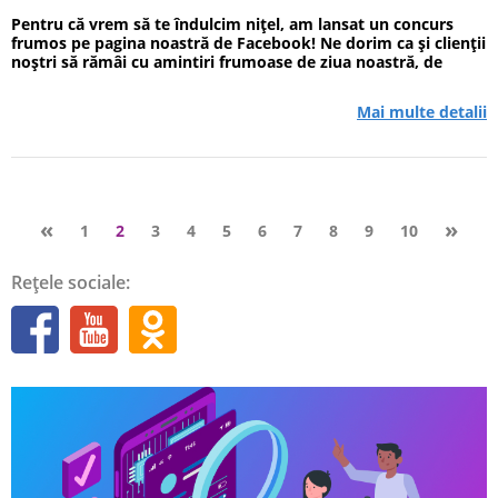
Pentru că vrem să te îndulcim nițel, am lansat un concurs
frumos pe pagina noastră de Facebook! Ne dorim ca și clienții
noștri să rămâi cu amintiri frumoase de ziua noastră, de
aceea am pregătit o surpriză plăcută! Cu această ocazie, te
premiem și oferim în dar vouchere la patis...
Mai multe detalii
«
»
1
2
3
4
5
6
7
8
9
10
Rețele sociale: