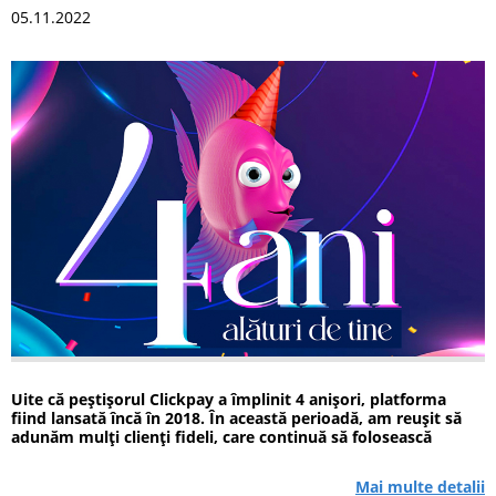
05.11.2022
Uite că peștișorul Clickpay a împlinit 4 anișori, platforma
fiind lansată încă în 2018. În această perioadă, am reușit să
adunăm mulți clienți fideli, care continuă să folosească
săptămânal, lunar și chiar zilnic serviciile noastre, am lansat
noi servicii și...
Mai multe detalii