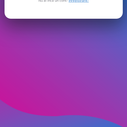
Nu ai încă un cont?
Înregistrare?