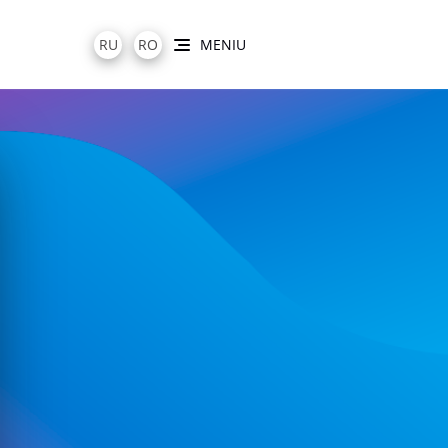
RU
RO
MENIU