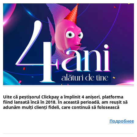
Uite că peștișorul Clickpay a împlinit 4 anișori, platforma
fiind lansată încă în 2018. În această perioadă, am reușit să
adunăm mulți clienți fideli, care continuă să folosească
săptămânal, lunar și chiar zilnic serviciile noastre, am lansat
noi servicii și...
Подробнее