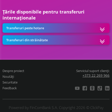
Țările disponibile pentru transferuri
internaționale
Transferuri peste hotare
Transferuri din străinătate
Despre proiect
Serviciul suport clienți:
+373 22 269 966
Noutăți
Securitate
Feedback
Powered by FinComBank S.A. Copyright 2026 © ClickPay