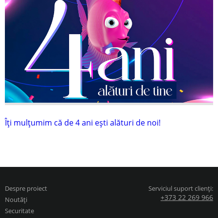
Îți mulțumim că de 4 ani ești alături de noi!
Despre proiect
Serviciul suport clienți:
+373 22 269 966
Noutăți
Securitate